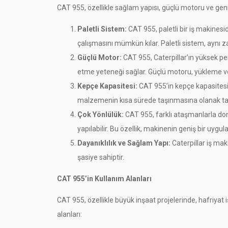
CAT 955, özellikle sağlam yapısı, güçlü motoru ve geniş k
Paletli Sistem:
CAT 955, paletli bir iş makinesi
çalışmasını mümkün kılar. Paletli sistem, aynı 
Güçlü Motor:
CAT 955, Caterpillar’ın yüksek pe
etme yeteneği sağlar. Güçlü motoru, yükleme ve
Kepçe Kapasitesi:
CAT 955’in kepçe kapasitesi, 
malzemenin kısa sürede taşınmasına olanak tan
Çok Yönlülük:
CAT 955, farklı ataşmanlarla don
yapılabilir. Bu özellik, makinenin geniş bir uyg
Dayanıklılık ve Sağlam Yapı:
Caterpillar iş mak
şasiye sahiptir.
CAT 955’in Kullanım Alanları
CAT 955, özellikle büyük inşaat projelerinde, hafriyat 
alanları: