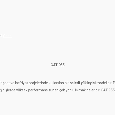
i:
Genel
CAT 955
inşaat ve hafriyat projelerinde kullanılan bir
paletli yükleyici
modelidir. Pa
 işlerde yüksek performans sunan çok yönlü iş makineleridir. CAT 955, daya