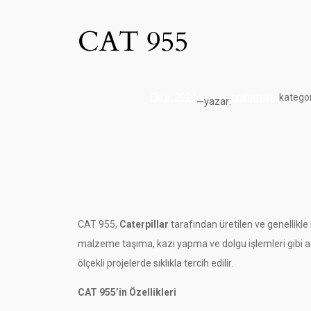
CAT 955
Eki 8, 2024
hnihafriyat
kategor
yazar:
—
CAT 955,
Caterpillar
tarafından üretilen ve genellikle 
malzeme taşıma, kazı yapma ve dolgu işlemleri gibi ağır
ölçekli projelerde sıklıkla tercih edilir.
CAT 955’in Özellikleri