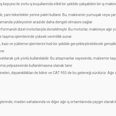
epçesi ile zorlu iş koşullarında etkili bir şekilde çalışabilen bir iş makine
dir, yani tekerlekler yerine palet kullanır. Bu, makinenin yumuşak veya 
zamanda yükleyicinin arazide daha dengeli olmasını sağlar.
rformanslı dizel motorlarıyla donatılmıştır. Bu motorlar, makineye ağır 
 taşıma işlemlerinde yüksek verimlilik sunar.
kazı ve yükleme işlemlerini hızlı bir şekilde gerçekleştirebilecek genişl
ır.
atılarak çok yönlü kullanılabilir. Bu ataşmanlar sayesinde, malzeme taşım
ulama yelpazesinde kullanılmasına olanak tanır.
ineleri, dayanıklılıkları ile bilinir ve CAT 955 de bu geleneği sürdürür. Ağ
işlerinde, maden sahalarında ve diğer ağır iş ortamlarında yaygın olarak ku