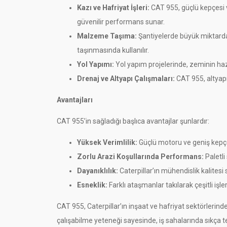
Kazı ve Hafriyat İşleri:
CAT 955, güçlü kepçesi ve
güvenilir performans sunar.
Malzeme Taşıma:
Şantiyelerde büyük miktarda 
taşınmasında kullanılır.
Yol Yapımı:
Yol yapım projelerinde, zeminin hazı
Drenaj ve Altyapı Çalışmaları:
CAT 955, altyapı 
Avantajları
CAT 955’in sağladığı başlıca avantajlar şunlardır:
Yüksek Verimlilik:
Güçlü motoru ve geniş kepçe
Zorlu Arazi Koşullarında Performans:
Paletli
Dayanıklılık:
Caterpillar’ın mühendislik kalites
Esneklik:
Farklı ataşmanlar takılarak çeşitli işler
CAT 955, Caterpillar’ın inşaat ve hafriyat sektörlerinde
çalışabilme yeteneği sayesinde, iş sahalarında sıkça te