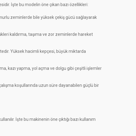
sidir. İşte bu modelin öne çıkan bazı özellikleri:
çamurlu zeminlerde bile yüksek çekiş gücü sağlayarak
yükleri kaldırma, taşıma ve zor zeminlerde hareket
iktedir. Yüksek hacimli kepçesi, büyük miktarda
a, kazı yapma, yol açma ve dolgu gibi çeşitli işlemler
ır çalışma koşullarında uzun süre dayanabilen güçlü bir
llanılır. İşte bu makinenin öne çıktığı bazı kullanım