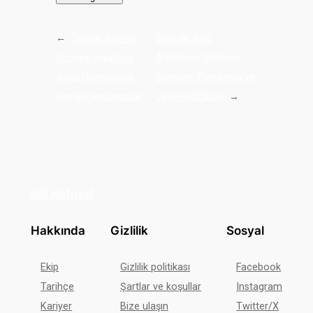
←
Önceki:
Kazı ve
Sonraki:
Kazı
Tesviye: İnşaat ve
Atıklarının Nakliyesi:
Arazi Hazırlığında
Süreçler, Yöntemler ve
Temel Uygulamalar
Çevresel Etkiler
→
HNI Hafriyat
Hakkında
Gizlilik
Sosyal
Ekip
Gizlilik politikası
Facebook
Tarihçe
Şartlar ve koşullar
Instagram
Kariyer
Bize ulaşın
Twitter/X