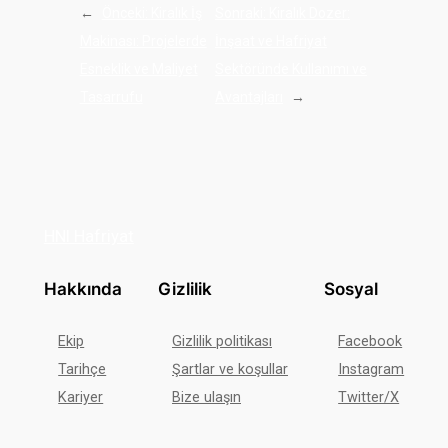
←
Önceki:
Kiralık İş
Sonraki:
Kiralık Dozer:
Makinası: Projelerde
İnşaat ve Hafriyat
Esneklik ve Maliyet
Sektöründe Kullanımı ve
Tasarrufu
Avantajları
→
HNI Hafriyat
Hakkında
Gizlilik
Sosyal
Ekip
Gizlilik politikası
Facebook
Tarihçe
Şartlar ve koşullar
Instagram
Kariyer
Bize ulaşın
Twitter/X