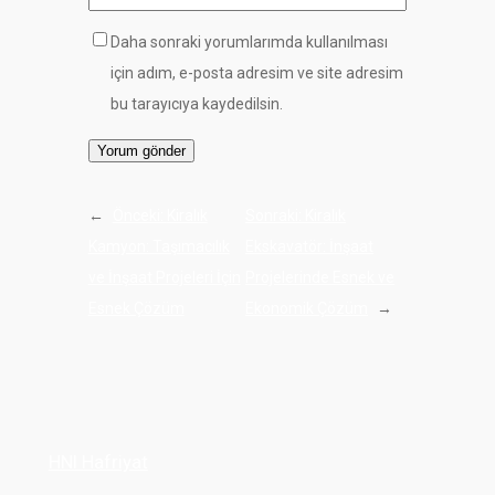
Daha sonraki yorumlarımda kullanılması
için adım, e-posta adresim ve site adresim
bu tarayıcıya kaydedilsin.
←
Önceki:
Kiralık
Sonraki:
Kiralık
Kamyon: Taşımacılık
Ekskavatör: İnşaat
ve İnşaat Projeleri İçin
Projelerinde Esnek ve
Esnek Çözüm
Ekonomik Çözüm
→
HNI Hafriyat